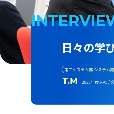
INTERVIE
日々の学
第二システム部 システム
T.M
2023年度⼊社 / 