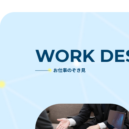
WORK
WORK
DE
DE
お仕事のぞき見