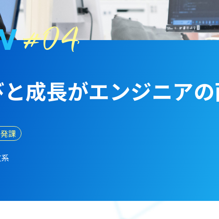
04
W
びと成長が
エンジニアの
開発課
文系