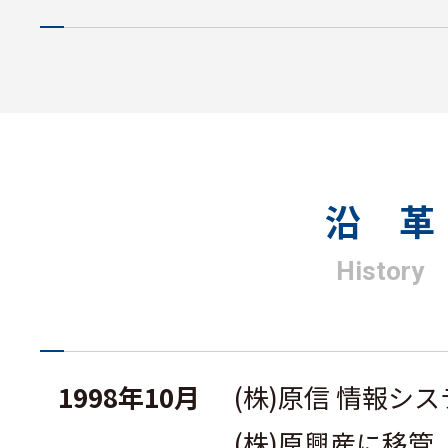
沿 革
History
1998年10月
(株)原信 情報シ
(株)原興産に移管